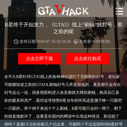
R星终于开始发力，《GTA5》线上“刷钱”就封号，那
之前的呢
发布日期:2020-07-16 10:34:50
发布者:WINNERS
点击立即下载
点击前往购买
全不久R星针对GTA5线上的各种神仙进行了无限制的封号，老玩家
可能都知道之前的GTAOL刷钱封号几率是很低的，甚至都不会存在
封号这么一说，很多萌新刚进入洛圣都就大肆的刷钱，购买自己喜
欢的载具和房产，面对这等情势R星当年的作风还是属于睁一只眼闭
一只眼的，举个例子来说十个人刷钱，R星可能只会封一两个，剩下
的就直接默许了，这要是在国内的网游中出现这种情况，那还能了
得吗？直接CF点给你刷几个亿出来，可能吗？不过这段时间R星封号